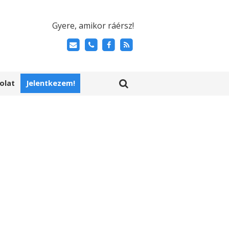
Gyere, amikor ráérsz!
olat
Jelentkezem!