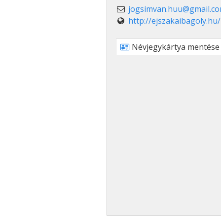
jogsimvan.huu@gmail.c
http://ejszakaibagoly.hu/
Névjegykártya mentése