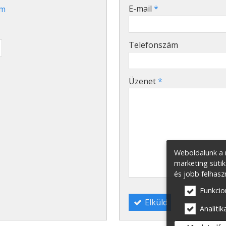
-
E-mail
*
om
-
Telefonszám
-
Üzenet
*
-
-
Weboldalunk a m
-
marketing sütik
és jobb felhasz
Funkcio
Elküld
Analitika