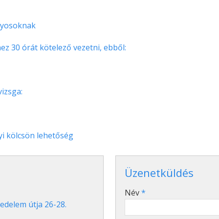
nyosoknak
z 30 órát kötelező vezetni, ebből:
izsga:
yi kölcsön lehetőség
Üzenetküldés
-
Név
*
edelem útja 26-28.