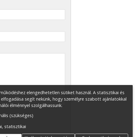
űködéshez elengedhetetlen sütiket használ. A statisztikai és
 elfogadása segít nekünk, hogy személyre szabott ajánlatokkal
nálói élménnyel szolgálhassunk.
nális (szükséges)
i, statisztikai