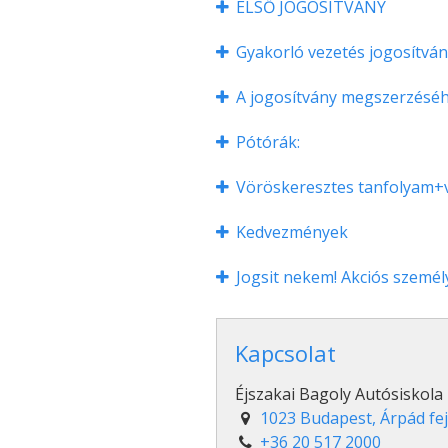
ELSŐ JOGOSÍTVÁNY
Gyakorló vezetés jogosítvá
A jogosítvány megszerzéséhe
Pótórák:
Vöröskeresztes tanfolyam+v
Kedvezmények
Jogsit nekem! Akciós személ
Kapcsolat
Éjszakai Bagoly Autósiskola
1023 Budapest, Árpád fej
+36 20 517 2000