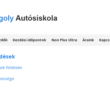
zdők
Kezdési időpontok
Non Plus Ultra
Áraink
Kapcs
rdések
k feltételei
nyessége