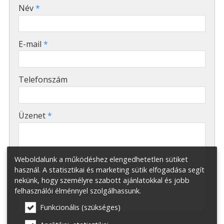
-
Név
*
-
E-mail
*
-
Telefonszám
-
Üzenet
*
-
Weboldalunk a működéshez elengedhetetlen sütiket
használ. A statisztikai és marketing sütik elfogadása segít
nekünk, hogy személyre szabott ajánlatokkal és jobb
-
felhasználói élménnyel szolgálhassunk.
-
Funkcionális (szükséges)