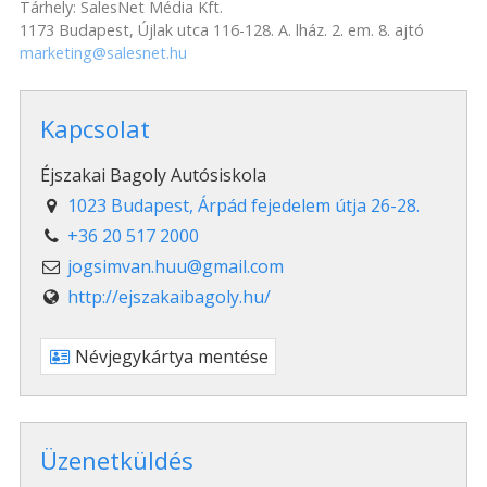
Tárhely: SalesNet Média Kft.
1173 Budapest, Újlak utca 116-128. A. lház. 2. em. 8. ajtó
marketing@salesnet.hu
Kapcsolat
Éjszakai Bagoly Autósiskola
1023 Budapest, Árpád fejedelem útja 26-28.
+36 20 517 2000
jogsimvan.huu@gmail.com
http://ejszakaibagoly.hu/
Névjegykártya mentése
Üzenetküldés